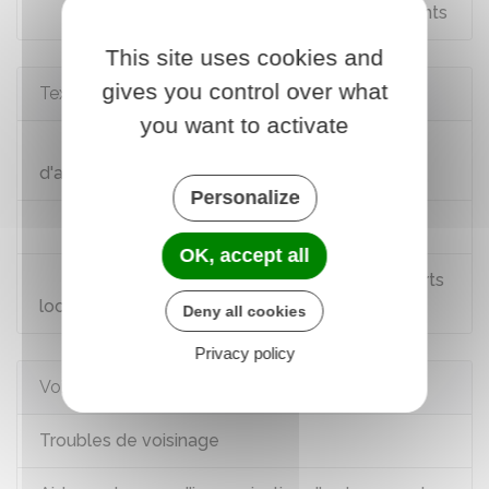
Confort et qualité d'usage dans les bâtiments
This site uses cookies and
gives you control over what
Textes de référence
you want to activate
Arrêté du 30 juin 1999 relatif aux modalités
d'application de la réglementation acoustique
Personalize
Code civil : article 1253
OK, accept all
Loi n°89-462 du 6 juillet 1989 sur les rapports
locatifs : article 6
Deny all cookies
Privacy policy
Voir aussi
Troubles de voisinage