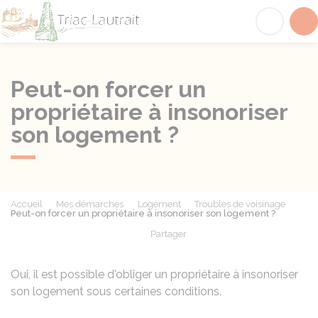
Triac-Lautrait
Acc
Peut-on forcer un
propriétaire à insonoriser
son logement ?
Accueil
Mes démarches
Logement
Troubles de voisinage
Peut-on forcer un propriétaire à insonoriser son logement ?
Partager
Partager sur Facebook
Partager sur X - Twit
Partager sur
Par
Oui, il est possible d'obliger un propriétaire à insonoriser
son logement sous certaines conditions.