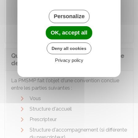
compétences recherchées
Personalize
Horaires de présence dans la structure
d'accueil.
OK, accept all
Deny all cookies
Qui signe la convention dans le cadre
Privacy policy
de la PMSMP ?
La PMSMP fait l'objet d'une convention conclue
entre les parties suivantes :
Vous
Structure d'accueil
Prescripteur
Structure d'accompagnement (si différente
du prescripteur)