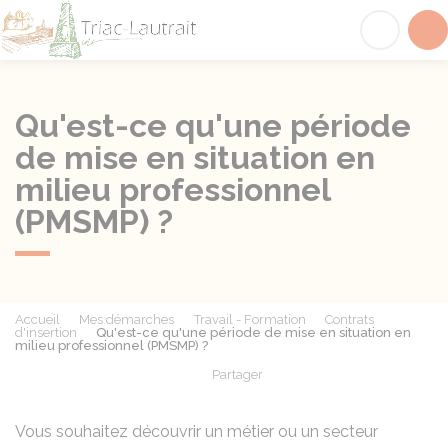
Triac-Lautrait
Acc
Qu'est-ce qu'une période
de mise en situation en
milieu professionnel
(PMSMP) ?
Accueil
Mes démarches
Travail - Formation
Contrats
d'insertion
Qu'est-ce qu'une période de mise en situation en
milieu professionnel (PMSMP) ?
Partager
Partager sur Facebook
Partager sur X - Twit
Partager sur
Par
Vous souhaitez découvrir un métier ou un secteur