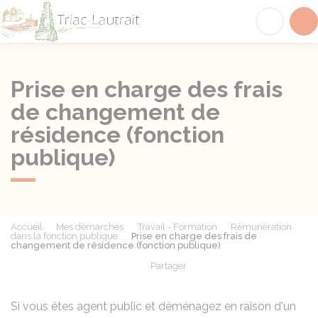
Triac-Lautrait
Acc
Prise en charge des frais
de changement de
résidence (fonction
publique)
Accueil
Mes démarches
Travail - Formation
Rémunération
dans la fonction publique
Prise en charge des frais de
changement de résidence (fonction publique)
Partager
Partager sur Facebook
Partager sur X - Twit
Partager sur
Par
Si vous êtes agent public et déménagez en raison d'un