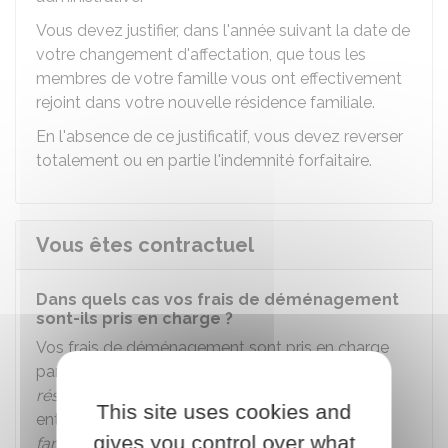
Vous devez justifier, dans l'année suivant la date de
votre changement d'affectation, que tous les
membres de votre famille vous ont effectivement
rejoint dans votre nouvelle résidence familiale.
En l'absence de ce justificatif, vous devez reverser
totalement ou en partie l'indemnité forfaitaire.
Vous êtes contractuel
Dans quels cas vos frais de déménagement
sont-ils pris en charge ?
Vos frais de déménagement sont pris en charge
par l'administration quand vous changez de
résidence administrative
et que ce changement
This site uses cookies and
entraîne un changement de votre
résidence
gives you control over what
familiale
.