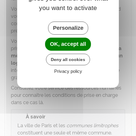
you want to activate
Vous changez de résidence administrative quand
vous êtes affecté sur un emploi situé dans une
commune différente de celle où vous étiez
Personalize
précédemment affecté.
Vos frais de déménagement peuvent aussi être
OK, accept all
pris en charge quand
vous déménagez dans la
même commune pour occuper ou libérer un
Deny all cookies
logement de fonction
si ce déménagement
intervient pour certains motifs (retraite, congé de
Privacy policy
grave maladie, etc.).
Consultez votre service des ressources humaines
pour connaître les conditions de prise en charge
dans ce cas là.
À savoir
La ville de Paris et les
communes limitrophes
constituent une seule et même commune.