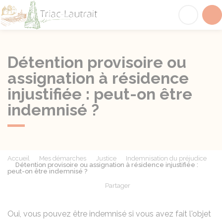
Triac-Lautrait
Acc
Détention provisoire ou
assignation à résidence
injustifiée : peut-on être
indemnisé ?
Accueil
Mes démarches
Justice
Indemnisation du préjudice
Détention provisoire ou assignation à résidence injustifiée :
peut-on être indemnisé ?
Partager
Partager sur Facebook
Partager sur X - Twit
Partager sur
Par
Oui, vous pouvez être indemnisé si vous avez fait l'objet