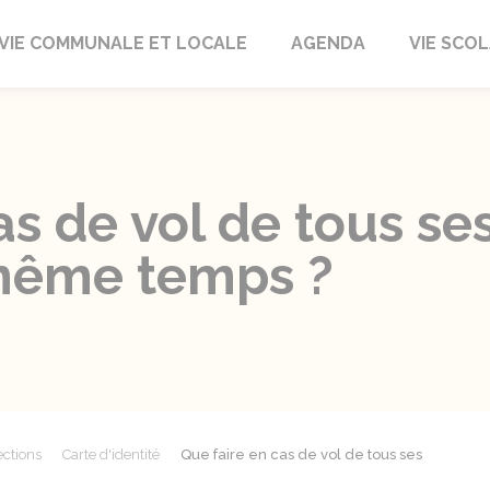
autrait
VIE COMMUNALE ET LOCALE
AGENDA
VIE SCOL
as de vol de tous se
 même temps ?
ections
Carte d'identité
Que faire en cas de vol de tous ses