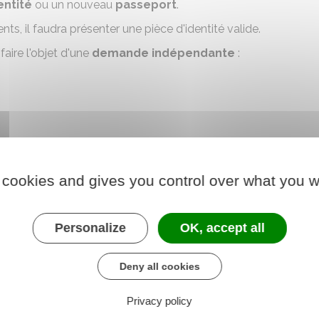
entité
ou un nouveau
passeport
.
s, il faudra présenter une pièce d'identité valide.
ire l'objet d'une
demande indépendante
:
 cookies and gives you control over what you w
Personalize
OK, accept all
ire des démarches supplémentaires :
Deny all cookies
lés si votre adresse est connue des auteurs du vol
érateur téléphonique en cas de
vol de téléphone
Privacy policy