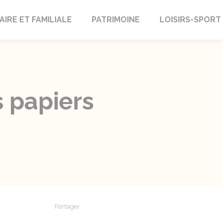
AIRE ET FAMILIALE
PATRIMOINE
LOISIRS-SPORT
s papiers
Partager
Partager sur Facebook
Partager sur X - Twitter
Partager sur Linkedin
Partager par em