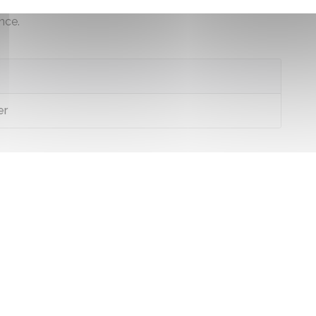
ance
.
er