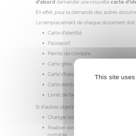
d'abord
demander une nouvelle
carte d'id
En effet, pour la demande des autres document
Le remplacement de chaque document doit fa
Carte d'identité
Passeport
Permis de conduire
Carte grise
Carte Vitale
This site uses
Carte électorale
Livret de famille
.
Si d'autres objets ont été volés, il faudra fa
Changer les serrures en cas de vol de c
Réaliser des démarches auprès de l'op
portable