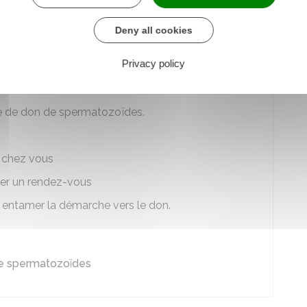
iré à tout moment, jusqu'à utilisation des gamètes.
Deny all cookies
Privacy policy
 au don du sperme ?
re de don de spermatozoïdes.
e chez vous
der un rendez-vous
r entamer la démarche vers le don.
de spermatozoïdes