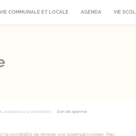
autrait
VIE COMMUNALE ET LOCALE
AGENDA
VIE SCOL
e
e, assistance à la procréation
Don de sperme
ez la possibilité de donner vos spermatozoïdes. Peu