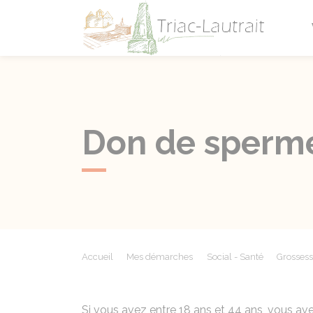
Triac-L
Don de sperm
Accueil
Mes démarches
Social - Santé
Grossess
Si vous avez entre 18 ans et 44 ans, vous av