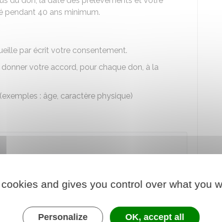
us du don, la date des prélèvements et votre
vé pendant 40 ans minimum.
ueille par écrit votre consentement.
onner votre accord, pour chaque don, à la
(exemples : âge, caractère physique)
eptembre 2022
, votre identité et vos données
quées aux personnes issues de ce don qui ont
 est requis.
 cookies and gives you control over what you w
identité et de vos données non identifiantes est
ulaire est conservé par l'établissement de santé.
Personalize
OK, accept all