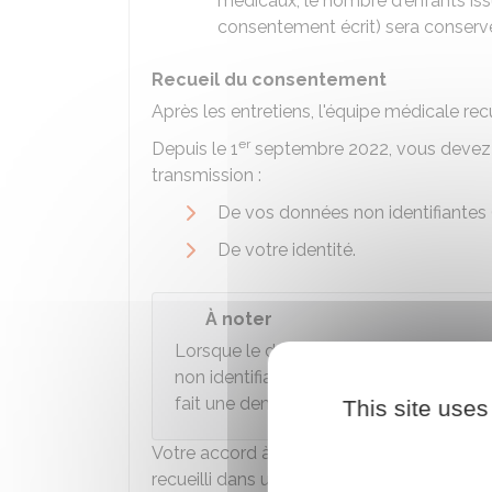
médicaux, le nombre d'enfants iss
consentement écrit) sera conser
Recueil du consentement
Après les entretiens, l'équipe médicale rec
er
Depuis le 1
septembre 2022, vous devez d
transmission :
De vos données non identifiantes 
De votre identité.
À noter
er
Lorsque le don a été fait
avant le 1
s
non identifiantes ne sont pas communi
fait une demande d'accès. Votre accord
This site uses
Votre accord à la communication de votre 
recueilli dans un
formulaire-type
. Ce form