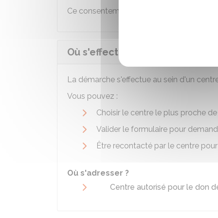
Ce consentement est libre et peut être ret
Où s'effectue la démarche liée
La démarche s'effectue au sein d'un cent
Vous pouvez :
Choisir le centre le plus proche d
Valider le formulaire pour deman
Être recontacté par le centre pou
Où s'adresser ?
Centre autorisé pour le don 