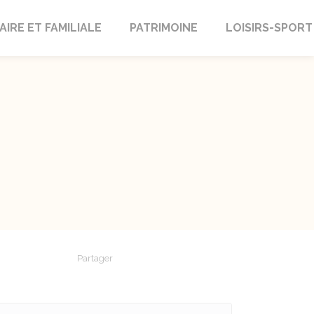
AIRE ET FAMILIALE
PATRIMOINE
LOISIRS-SPORT
Partager
Partager sur Facebook
Partager sur X - Twitter
Partager sur Linkedin
Partager par em