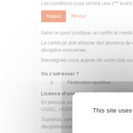
ère
Les conditions pour obtenir une 1
licence
Majeur
Mineur
Selon le sport pratiqué, un certificat méd
Le certificat doit attester de l'absence de
discipline concernée.
Renseignez-vous auprès de votre club ou 
Où s'adresser ?
Fédération sportive
Licence d'une fédération sportive sc
En principe, vous pouvez obtenir une lice
UGSEL, USEP) sans fournir de certificat mé
This site uses
Toutefois, certains sports imposent la prése
disciplines suivantes :