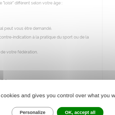
 "loisir" diffèrent selon votre âge :
ical peut vous être demandé.
 contre-indication à la pratique du sport ou de la
de votre fédération.
olaire
nce dans une fédération sportive scolaire (UNSS,
dical.
 cookies and gives you control over what you w
ntation d'un certificat médical. Il s'agit des
Personalize
OK, accept all