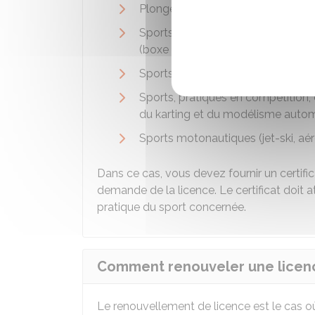
Plongée subaquatique, notammen
Sports, pratiqués en compétition,
(boxe anglaise, kick boxing, savate, 
Sports comportant l'utilisation d'a
Sports, pratiqués en compétition, c
du karting et du modélisme autom
Sports motonautiques (jet-ski, aérog
Dans ce cas, vous devez fournir un certifi
demande de la licence. Le certificat doit a
pratique du sport concernée.
Comment renouveler une licenc
Le renouvellement de licence est le cas o