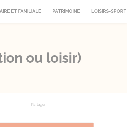
AIRE ET FAMILIALE
PATRIMOINE
LOISIRS-SPORT
on ou loisir)
Partager
Partager sur Facebook
Partager sur X - Twitter
Partager sur Linkedin
Partager par em