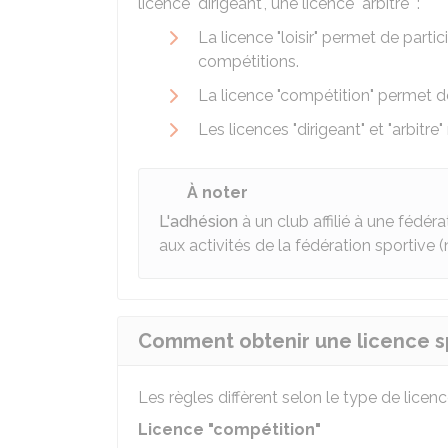
licence "dirigeant", une licence "arbitre" :
La licence "loisir" permet de partic
compétitions.
La licence "compétition" permet de
Les licences "dirigeant" et "arbitre
À noter
L'adhésion
à un club affilié à une fédér
aux activités de la fédération sportiv
Comment obtenir une licence sp
Les règles diffèrent selon le type de licenc
Licence "compétition"