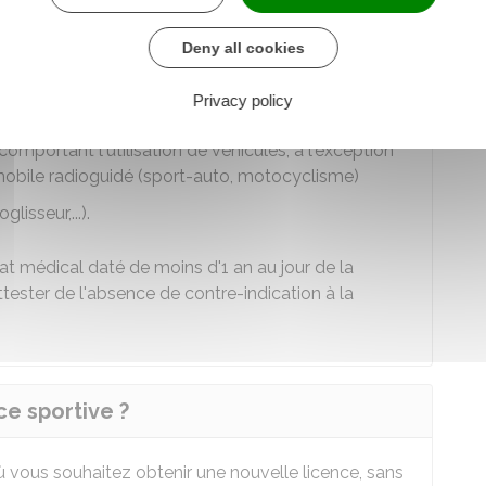
t souterraine
Deny all cookies
 pour lesquels le combat peut prendre fin par K-O
...)
Privacy policy
rmes à feu ou à air comprimé (tir, ball-trap, biathlon)
omportant l'utilisation de véhicules, à l'exception
obile radioguidé (sport-auto, motocyclisme)
lisseur,...).
cat médical daté de moins d'1 an au jour de la
ttester de l'absence de contre-indication à la
e sportive ?
ù vous souhaitez obtenir une nouvelle licence, sans