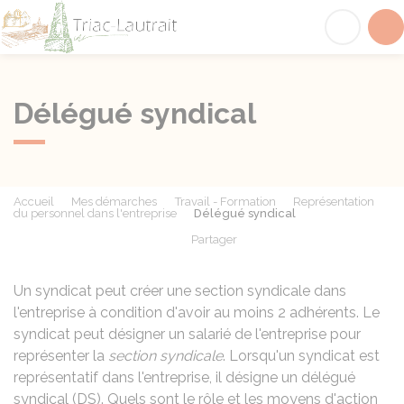
Triac-Lautrait
Acc
Délégué syndical
Accueil
Mes démarches
Travail - Formation
Représentation
du personnel dans l'entreprise
Délégué syndical
Partager
Partager sur Facebook
Partager sur X - Twit
Partager sur
Par
Un syndicat peut créer une section syndicale dans
l'entreprise à condition d'avoir au moins 2 adhérents. Le
syndicat peut désigner un salarié de l'entreprise pour
représenter la
section syndicale
. Lorsqu'un syndicat est
représentatif dans l'entreprise, il désigne un délégué
syndical (DS). Quels sont le rôle et les moyens d'action