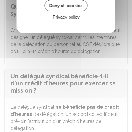
Quel est le nombre de délégués
Deny all cookies
syndicaux dans l'entreprise ?
Privacy policy
Chaque organisation syndicale représentative peut
désigner un délégué syndical parmi les membres
de la délégation du personnel au
CSE
dès lors que
celui-ci a un crédit d'heures de délégation.
Un délégué syndical bénéficie-t-il
d'un crédit d'heures pour exercer sa
mission ?
Le délégué syndical
ne bénéficie pas de crédit
d'heures
de délégation. Un accord collectif peut
prévoir l'attribution d'un crédit d'heures de
délégation.