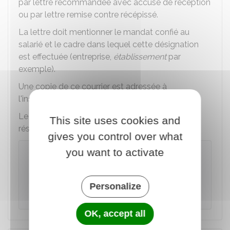
par lettre recommandée avec accusé de réception
ou par lettre remise contre récépissé.
La lettre doit mentionner le mandat confié au
salarié et le cadre dans lequel cette désignation
est effectuée (entreprise,
établissement
par
exemple).
Une copie de ce courrier est adressée à
l'inspecteur du travail qui suit l'entreprise.
Le syndicat affiche le nom du DS sur le panneau
This site uses cookies and
réservé aux communications syndicales.
gives you control over what
you want to activate
À savoir
En cas de remplacement du DS ou de
cessation de ses fonctions en cours de
Personalize
mandat, la même procédure est appliquée.
OK, accept all