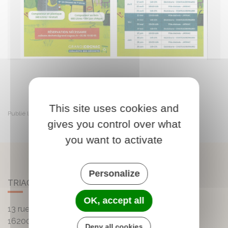
This site uses cookies and
Publié le mercredi 1 avril 2026
gives you control over what
you want to activate
Personalize
TRIAC-LAUTRAIT
OK, accept all
13 rue de la Mairie - Lautrait
16200
Triac-Lautrait
Deny all cookies