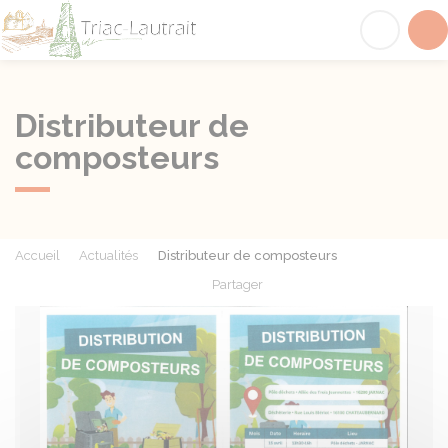
Triac-Lautrait
Acc
Distributeur de
composteurs
Accueil
Actualités
Distributeur de composteurs
Partager
Partager sur Facebook
Partager sur X - Twit
Partager sur
Par