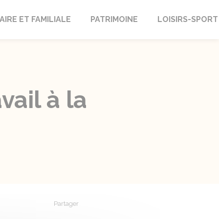
AIRE ET FAMILIALE
PATRIMOINE
LOISIRS-SPORT
vail à la
Partager
Partager sur Facebook
Partager sur X - Twitter
Partager sur Linkedin
Partager par em