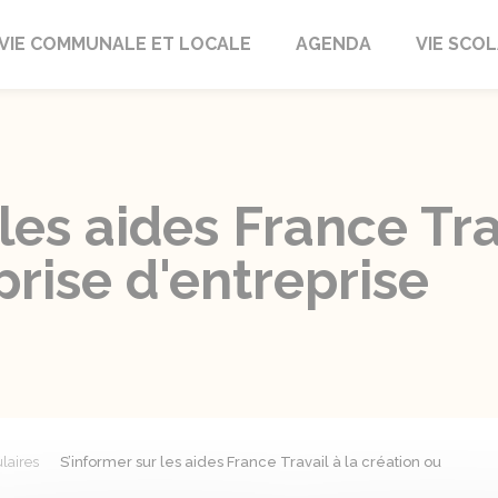
autrait
VIE COMMUNALE ET LOCALE
AGENDA
VIE SCOL
les aides France Tra
prise d'entreprise
laires
S’informer sur les aides France Travail à la création ou