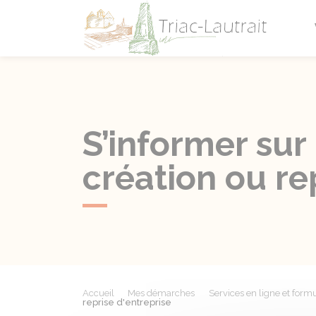
Triac-L
S’informer sur 
création ou re
Accueil
Mes démarches
Services en ligne et formu
reprise d'entreprise