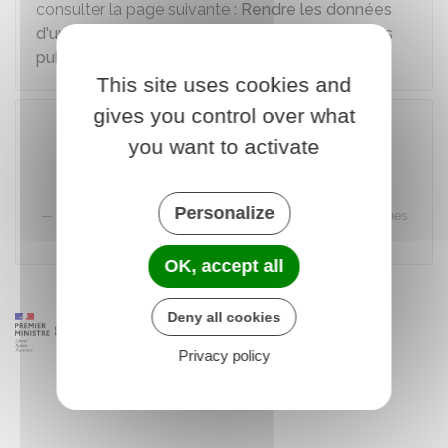
consulter la page suivante :
Rendre les données
d'une personne morale (société) non-diffusibles
publiquement
This site uses cookies and
gives you control over what
you want to activate
Accéder au téléservice
Personalize
Institut national de la statistique et des études économiques
(Insee)
OK, accept all
Deny all cookies
Privacy policy