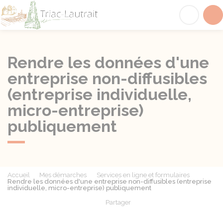
Triac-Lautrait
Acc
Rendre les données d'une
entreprise non-diffusibles
(entreprise individuelle,
micro-entreprise)
publiquement
Accueil
Mes démarches
Services en ligne et formulaires
Rendre les données d'une entreprise non-diffusibles (entreprise
individuelle, micro-entreprise) publiquement
Partager
Partager sur Facebook
Partager sur X - Twit
Partager sur
Par