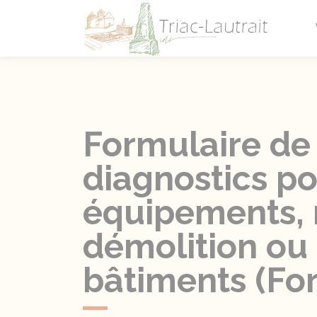
Triac-L
Formulaire de 
diagnostics po
équipements, m
démolition ou 
bâtiments (Fo