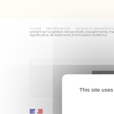
Accueil
Mes démarches
Services en ligne et formu
portant sur la gestion des produits, équipements, ma
significative de bâtiments (Formulaire 16288*01)
Téléch
This site uses
Ministère 