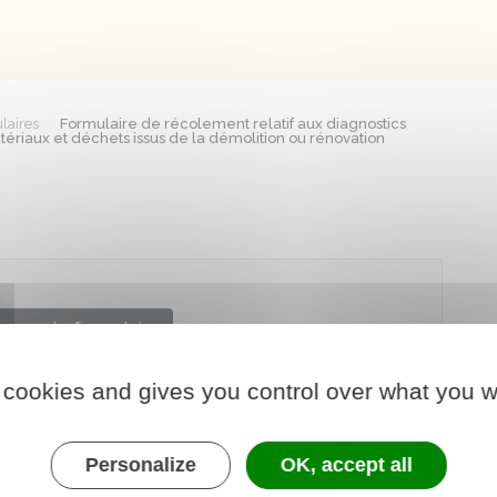
laires
Formulaire de récolement relatif aux diagnostics
tériaux et déchets issus de la démolition ou rénovation
arger le formulaire
 cookies and gives you control over what you w
chargé de l'environnement
Personalize
OK, accept all