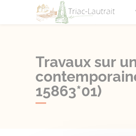
Triac-L
Travaux sur un
contemporaine
15863*01)