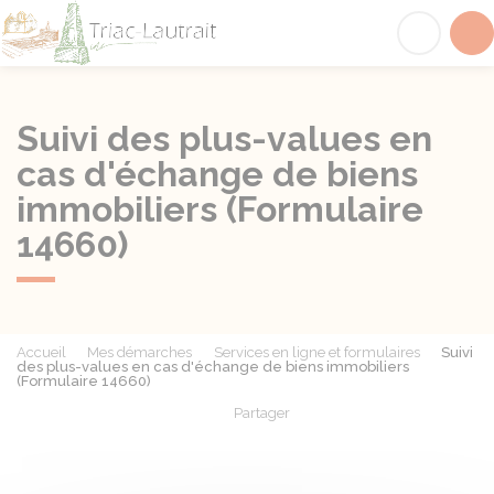
Triac-Lautrait
Acc
Suivi des plus-values en
cas d'échange de biens
immobiliers (Formulaire
14660)
Accueil
Mes démarches
Services en ligne et formulaires
Suivi
des plus-values en cas d'échange de biens immobiliers
(Formulaire 14660)
Partager
Partager sur Facebook
Partager sur X - Twit
Partager sur
Par