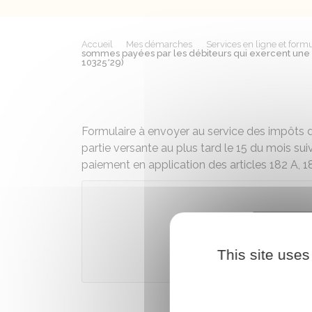
Accueil
Mes démarches
Services en ligne et formu
sommes payées par les débiteurs qui exercent une 
10325*29)
Formulaire à envoyer au service des impôts d
partie versante au plus tard le 15 du mois suiv
paiement en application des articles 182 A, 1
Téléch
This site uses
Ministè