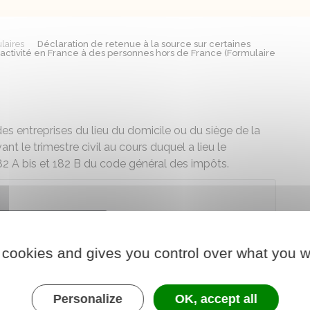
laires
Déclaration de retenue à la source sur certaines
activité en France à des personnes hors de France (Formulaire
es entreprises du lieu du domicile ou du siège de la
ant le trimestre civil au cours duquel a lieu le
82 A bis et 182 B du code général des impôts.
arger le formulaire
 cookies and gives you control over what you w
re chargé des finances
Personalize
OK, accept all