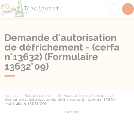
Triac-Lautrait
Acc
Demande d'autorisation
de défrichement - (cerfa
n°13632) (Formulaire
13632*09)
Accueil
Mes démarches
Services en ligne et formulaires
Demande d'autorisation de défrichement - (cerfa n°13632)
(Formulaire 13632*09)
Partager
Partager sur Facebook
Partager sur X - Twit
Partager sur
Par