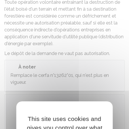
Toute opération volontaire entraînant la destruction de
l'état boisé d'un terrain et mettant fin à sa destination
forestière est considérée comme un défrichement et
nécessite une autorisation préalable, sauf si elle est la
conséquence indirecte d'opérations entreprises en
application d'une servitude d'utilité publique (distribution
d'énergie par exemple).
Le dépôt de la demande ne vaut pas autorisation.
À noter
Remplace le cerfa n°13262*01, qui n'est plus en
vigueur.
Télécharger le formulaire (401.5 KB)
This site uses cookies and
gives you control over what
Ministère chargé de l'agriculture