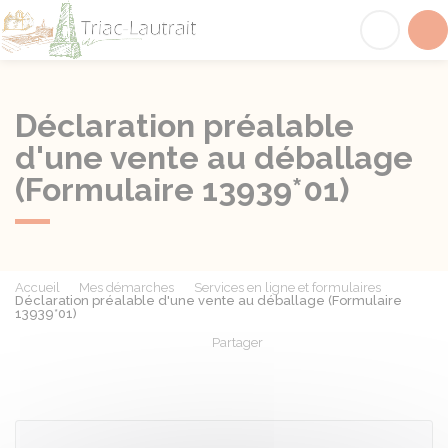
Triac-Lautrait
Acc
Déclaration préalable
d'une vente au déballage
(Formulaire 13939*01)
Accueil
Mes démarches
Services en ligne et formulaires
Déclaration préalable d'une vente au déballage (Formulaire
13939*01)
Partager
Partager sur Facebook
Partager sur X - Twit
Partager sur
Par