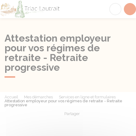
Triac-Lautrait
Acc
Attestation employeur
pour vos régimes de
retraite - Retraite
progressive
Accueil
Mes démarches
Services en ligne et formulaires
Attestation employeur pour vos régimes de retraite - Retraite
progressive
Partager
Partager sur Facebook
Partager sur X - Twit
Partager sur
Par