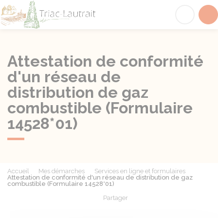
Triac-Lautrait
Acc
Attestation de conformité
d'un réseau de
distribution de gaz
combustible (Formulaire
14528*01)
Accueil
Mes démarches
Services en ligne et formulaires
Attestation de conformité d'un réseau de distribution de gaz
combustible (Formulaire 14528*01)
Partager
Partager sur Facebook
Partager sur X - Twit
Partager sur
Par