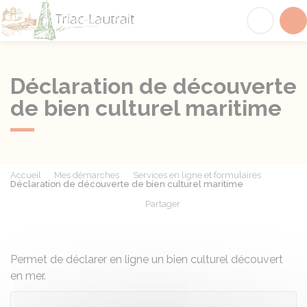
Triac-Lautrait
Acc
Déclaration de découverte
de bien culturel maritime
Accueil
Mes démarches
Services en ligne et formulaires
Déclaration de découverte de bien culturel maritime
Partager
Partager sur Facebook
Partager sur X - Twit
Partager sur
Par
Permet de déclarer en ligne un bien culturel découvert
en mer.