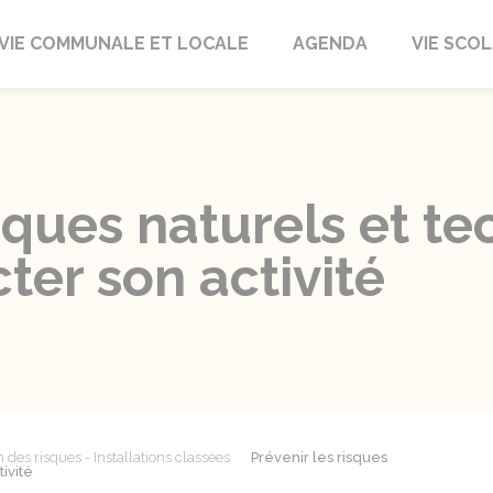
autrait
VIE COMMUNALE ET LOCALE
AGENDA
VIE SCOL
isques naturels et t
er son activité
 des risques - Installations classées
Prévenir les risques
ivité