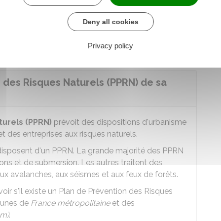
essionnelles contre les catastrophes naturelles
Deny all cookies
étape comment en bénéficier et être indemnisé
Privacy policy
 des Risques Naturels (PPRN) de sa
turels (PPRN)
prévoit des dispositions d'urbanisme
et des entreprises aux risques naturels.
disposent d'un PPRN. La grande majorité des PPRN
ons et de submersion. Les autres traitent des
ux avalanches, aux séismes et aux feux de forêts.
ir s'il existe un Plan de Prévention des Risques
munes de
France métropolitaine
et des
om)
.