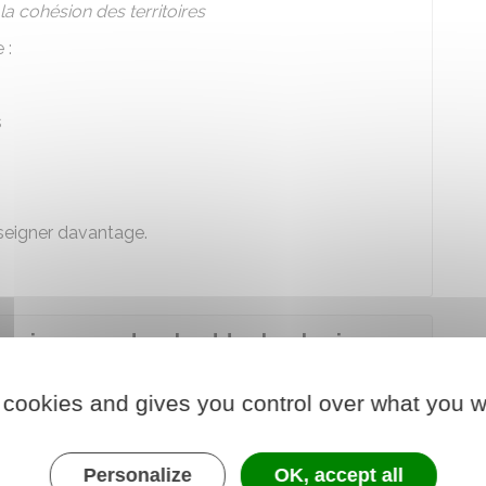
la cohésion des territoires
 :
s
seigner davantage.
es risques naturels et technologiques
 cookies and gives you control over what you w
 d'assurance couvrant les risques naturels et
 présentant des risques élevés.
Personalize
OK, accept all