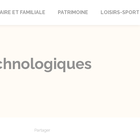
AIRE ET FAMILIALE
PATRIMOINE
LOISIRS-SPORT
echnologiques
Partager
Partager sur Facebook
Partager sur X - Twitter
Partager sur Linkedin
Partager par em