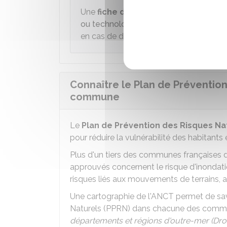
Une
fiche dédiée aux
assurances prof
ou technologiques
détaille étape par 
en cas de dommage.
Connaître le Plan de Prévention
commune
Le
Plan de Prévention des Risques Na
pour réduire la vulnérabilité des habitants 
Plus d'un tiers des communes françaises 
approuvés concernent le risque d'inondati
risques liés aux mouvements de terrains, a
Une cartographie de l'
ANCT
permet de savo
Naturels (PPRN) dans chacune des com
départements et régions d'outre-mer (Dr