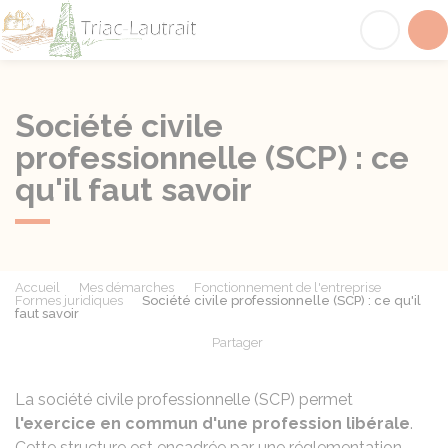
Triac-Lautrait
Acc
Société civile
professionnelle (SCP) : ce
qu'il faut savoir
Accueil
Mes démarches
Fonctionnement de l'entreprise
Formes juridiques
Société civile professionnelle (SCP) : ce qu'il
faut savoir
Partager
Partager sur Facebook
Partager sur X - Twit
Partager sur
Par
La société civile professionnelle (SCP) permet
l'exercice en commun d'une profession libérale
.
Cette structure est encadrée par une réglementation