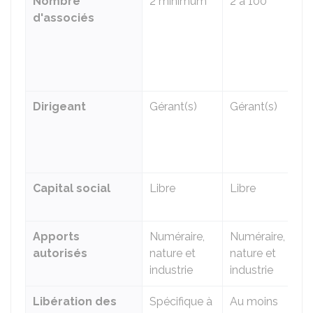
Nombre
2 minimum
2 à 100
2
d'associés
m
(
a
S
Dirigeant
Gérant(s)
Gérant(s)
P
+
d
g
Capital social
Libre
Libre
L
Apports
Numéraire,
Numéraire,
N
autorisés
nature et
nature et
n
industrie
industrie
i
Libération des
Spécifique à
Au moins
A