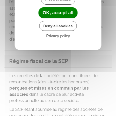
l'établissement d'un
procès-verbal
signé par les
associés présents. Les procès-verbaux sont
OK, accept all
établis sur un
registre spécial
coté et paraphé
par un représentant de l'ordre professionnel
Deny all cookies
concerné ou par le greffier du tribunal judiciaire ou
de commerce suivant les précisions des décrets
Privacy policy
d'applications particuliers à chaque profession.
Régime fiscal de la SCP
Les recettes de la société sont constituées des
rémunérations (c'est-à-dire les honoraires)
perçues et mises en commun par les
associés
dans le cadre de leur activité
professionnelle au sein de la société.
La SCP étant soumise au régime des sociétés de
personnes, les résultats sont déterminés au niveau