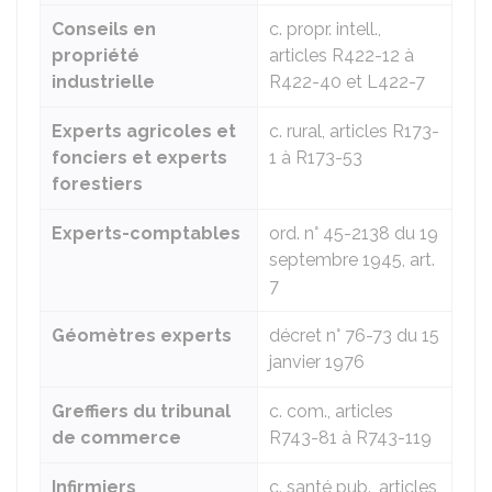
Conseils en
c. propr. intell.,
propriété
articles R422-12 à
industrielle
R422-40 et L422-7
Experts agricoles et
c. rural, articles R173-
fonciers et experts
1 à R173-53
forestiers
Experts-comptables
ord. n° 45-2138 du 19
septembre 1945, art.
7
Géomètres experts
décret n° 76-73 du 15
janvier 1976
Greffiers du tribunal
c. com., articles
de commerce
R743-81 à R743-119
Infirmiers
c. santé pub., articles