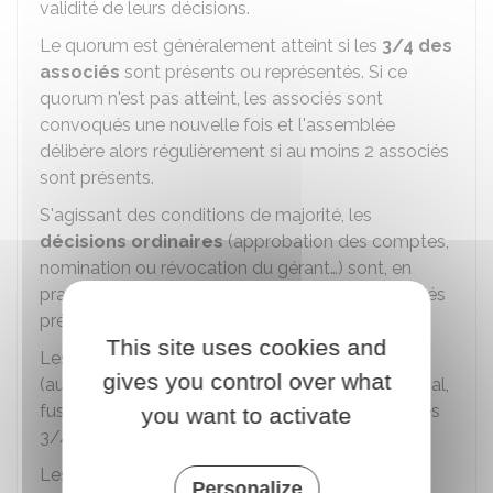
validité de leurs décisions.
Le quorum est généralement atteint si les
3/4 des
associés
sont présents ou représentés. Si ce
quorum n'est pas atteint, les associés sont
convoqués une nouvelle fois et l'assemblée
délibère alors régulièrement si au moins 2 associés
sont présents.
S'agissant des conditions de majorité, les
décisions ordinaires
(approbation des comptes,
nomination ou révocation du gérant…) sont, en
pratique, prises à la majorité des voix des associés
présents ou représentés.
This site uses cookies and
Les
décisions modifiant les statuts
gives you control over what
(augmentation du capital, transfert du siège social,
fusion…) sont quant à elles prises à la majorité des
you want to activate
3/4 des voix de l'ensemble des associés.
Les délibérations en assemblée donnent lieu à
Personalize