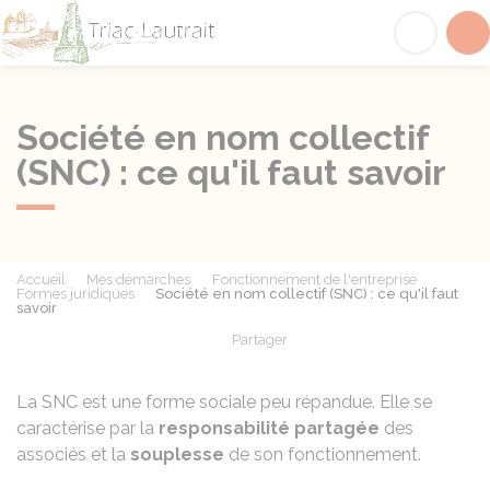
Triac-Lautrait
Acc
Société en nom collectif
(SNC) : ce qu'il faut savoir
Accueil
Mes démarches
Fonctionnement de l'entreprise
Formes juridiques
Société en nom collectif (SNC) : ce qu'il faut
savoir
Partager
Partager sur Facebook
Partager sur X - Twit
Partager sur
Par
La SNC est une forme sociale peu répandue. Elle se
caractérise par la
responsabilité partagée
des
associés et la
souplesse
de son fonctionnement.