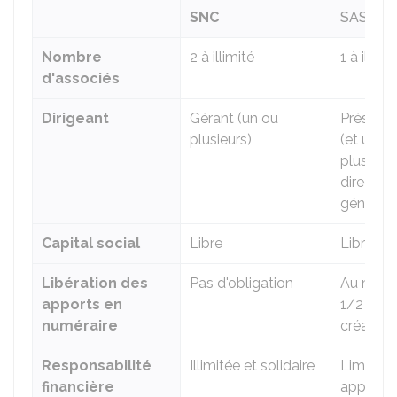
SNC
SAS
Nombre
2 à illimité
1 à illimi
d'associés
Dirigeant
Gérant (un ou
Présiden
plusieurs)
(et un o
plusieur
directeu
générau
Capital social
Libre
Libre
Libération des
Pas d'obligation
Au moin
apports en
1/2 dès 
numéraire
création
Responsabilité
Illimitée et solidaire
Limitée 
financière
apports