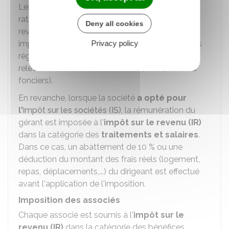
Les rémunérations versées au gérant sont
rattachées à la part des bénéfices sociaux lui
Deny all cookies
revenant en sa qualité d'associé. Elles sont donc
imposées à l'
impôt sur le revenu (IR)
Privacy policy
, selon les
règles propres à la catégorie de bénéfices dont
relève l'activité de la société (BIC, BNC, revenus
fonciers).
En revanche, lorsque la société
a opté pour
l'
impôt sur les sociétés (IS)
, la rémunération du
gérant est imposée à l'
impôt sur le revenu (IR)
dans la catégorie des
traitements et salaires
.
Dans ce cas, un abattement de
10 %
ou une
déduction du montant des frais réels (logement,
repas, déplacements,...) du dirigeant est effectué
avant l'application de l'imposition.
Imposition des associés
Chaque associé est soumis à l'
impôt sur le
revenu (IR)
dans la catégorie des bénéfices