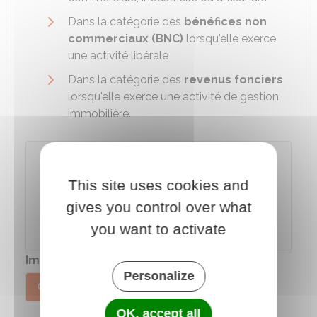
Dans la catégorie des
bénéfices non
commerciaux (BNC)
lorsqu'elle exerce
une activité libérale
Dans la catégorie des
revenus fonciers
lorsqu'elle exerce une activité de gestion
immobilière.
À noter
Le bénéfice imposable de la société s'entend
This site uses cookies and
avant déduction des rémunérations
gives you control over what
versées aux associés
exerçant leur activité
you want to activate
dans la société.
Imposition du dirigeant
Personalize
Gérant associé
Gérant non associé
OK, accept all