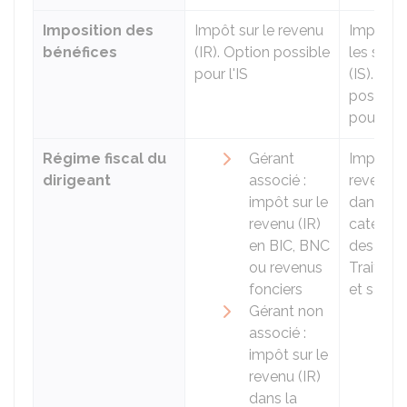
Imposition des
Impôt sur le revenu
Impôt su
bénéfices
(IR). Option possible
les soci
pour l'IS
(IS). Opt
possible
pour l'IR
Régime fiscal du
Gérant
Impôt su
dirigeant
associé :
revenu (
impôt sur le
dans la
revenu (IR)
catégori
en BIC, BNC
des
ou revenus
Traitem
fonciers
et salair
Gérant non
associé :
impôt sur le
revenu (IR)
dans la