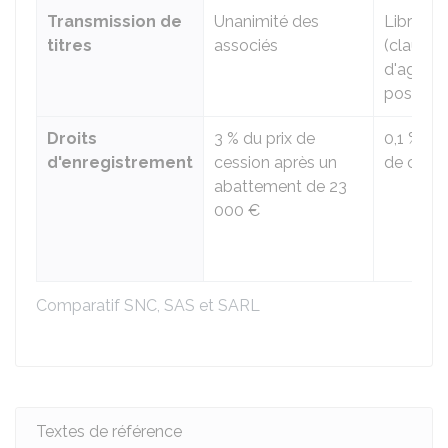
Transmission de
Unanimité des
Libre
titres
associés
(clause
d'agrém
possible
Droits
3 %
du prix de
0,1 %
du 
d'enregistrement
cession après un
de cessi
abattement de
23
000 €
Comparatif SNC, SAS et SARL
Textes de référence