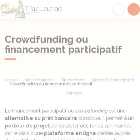
Triac-Lautrait
Acc
Crowdfunding ou
financement participatif
Accueil
Mes démarches
Financement
Modes de financement
Crowdfunding ou financement participatif
Partager
Partager sur Facebook
Partager sur X - Twit
Partager sur
Par
Le financement participatif ou
crowdfunding
est une
alternative au prêt bancaire
classique. Il permet à un
porteur de projet
de collecter des fonds sur internet,
par le biais d'une
plateforme en ligne
dédiée, auprès