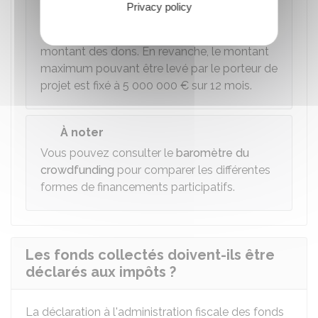
Privacy policy
Attention
La loi ne fixe
pas de plafond
pour le
montant des dons. En revanche, le montant
maximum pouvant être levé par le porteur de
projet est fixé à
5 000 000 €
sur 12 mois.
À noter
Vous pouvez consulter le
baromètre du
crowdfunding
pour comparer les différentes
formes de financements participatifs.
Les fonds collectés doivent-ils être
déclarés aux impôts ?
La déclaration à l'administration fiscale des fonds