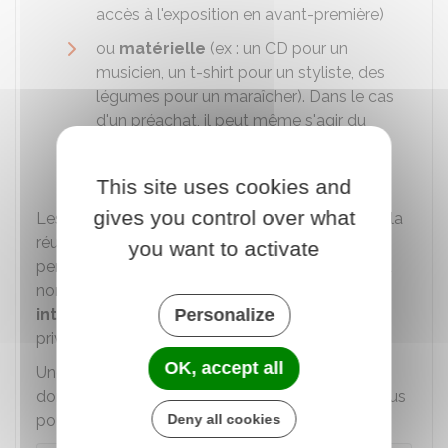
accès à l'exposition en avant-première)
ou
matérielle
(ex : un CD pour un
musicien, un t-shirt pour un styliste, des
légumes pour un maraîcher). Dans le cas
d'un préachat, il peut même s'agir du
produit ou service issu du projet financé
par la campagne de crowdfunding.
This site uses cookies and
gives you control over what
Les contreparties jouent un rôle important dans la
réussite du financement participatif. Elles
you want to activate
permettent de susciter la curiosité du plus grand
nombre et d'
engager les donateurs plus
intensément
en faisant d'eux des membres
Personalize
privilégiés.
OK, accept all
Une contrepartie proportionnelle au montant du
don incitera les éventuels donateurs à donner plus
pour avoir une meilleure contrepartie.
Deny all cookies