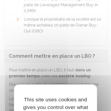
parle de
Leveraged Management Buy-In
(LMBI)
Lorsque le propriétaire de la société est lui
même acheteur, on parle de
Owner Buy-
Out (OBO)
Comment mettre en place un LBO ?
Pour mettre en place un LBO, il faut
dans un
premier temps
créer une
société
holding
.
Elle aura pour rôle de s'endetter pour acheter une
société cible.
Le reste des fonds provient généralement de
This site uses cookies and
fonds spécialisés en capital-risque (banques,
gives you control over what
assurances, etc.). Les fonds empruntés