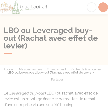
Triac-Lautrait
Acc
LBO ou Leveraged buy-
out (Rachat avec effet de
levier)
Accueil
Mes démarches
Financement
Modes de financement
LBO ou Leveraged buy-out (Rachat avec effet de levier)
Partager
Partager sur Facebook
Partager sur X - Twit
Partager sur
Par
Le
Leveraged buy-out
(LBO) ou rachat avec effet de
levier est un montage financier permettant le rachat
d'une entreprise via une société holding.