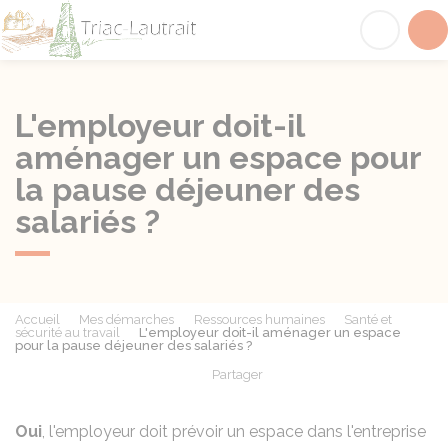
Triac-Lautrait
Acc
L'employeur doit-il
aménager un espace pour
la pause déjeuner des
salariés ?
Accueil
Mes démarches
Ressources humaines
Santé et
sécurité au travail
L'employeur doit-il aménager un espace
pour la pause déjeuner des salariés ?
Partager
Partager sur Facebook
Partager sur X - Twit
Partager sur
Par
Oui
, l'employeur doit prévoir un espace dans l'entreprise