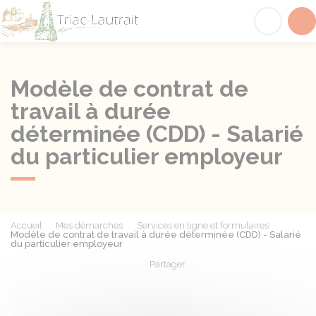
Triac-Lautrait
Acc
Modèle de contrat de
travail à durée
déterminée (CDD) - Salarié
du particulier employeur
Accueil
Mes démarches
Services en ligne et formulaires
Modèle de contrat de travail à durée déterminée (CDD) - Salarié
du particulier employeur
Partager
Partager sur Facebook
Partager sur X - Twit
Partager sur
Par