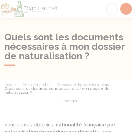
Triac-Lautrait
Acc
Quels sont les documents
nécessaires à mon dossier
de naturalisation ?
Accueil
Mes démarches
Services en ligne et formulaires
Quels sont les documents nécessaires à mon dossier de
naturalisation ?
Partager
Partager sur Facebook
Partager sur X - Twit
Partager sur
Par
Vous pouvez obtenir la
nationalité française par
naturalisation (procédure par décret)
si vous