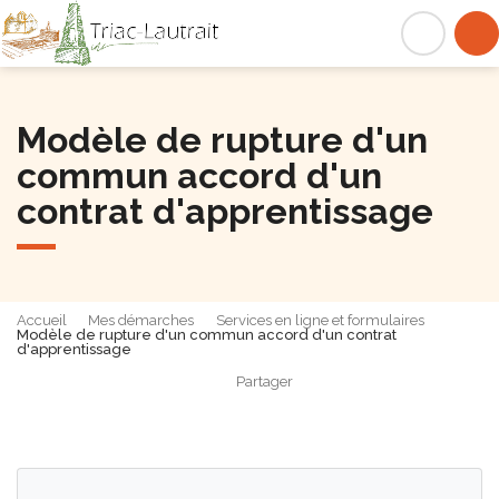
Triac-Lautrait
Acc
Modèle de rupture d'un
commun accord d'un
contrat d'apprentissage
Accueil
Mes démarches
Services en ligne et formulaires
Modèle de rupture d'un commun accord d'un contrat
d'apprentissage
Partager
Partager sur Facebook
Partager sur X - Twit
Partager sur
Par