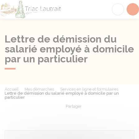
Triac-Lautrait
Acc
Lettre de démission du
salarié employé à domicile
par un particulier
Accueil
Mes démarches
Services en ligne et formulaires
Lettre de démission du salarié employé à domicile par un
particulier
Partager
Partager sur Facebook
Partager sur X - Twit
Partager sur
Par