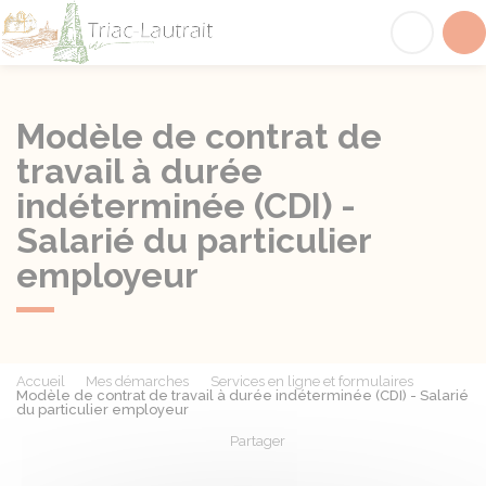
Triac-Lautrait
Acc
Modèle de contrat de
travail à durée
indéterminée (CDI) -
Salarié du particulier
employeur
Accueil
Mes démarches
Services en ligne et formulaires
Modèle de contrat de travail à durée indéterminée (CDI) - Salarié
du particulier employeur
Partager
Partager sur Facebook
Partager sur X - Twit
Partager sur
Par