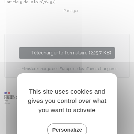
l'article 9 de la loi n°76-97)
Partager
Partager sur Facebook
Partager sur X - Twit
Partager sur
Par
Télécharger le formulaire (225.7 KB)
Ministère chargé de l'Europe et des affaires étrangères
This site uses cookies and
gives you control over what
you want to activate
Personalize