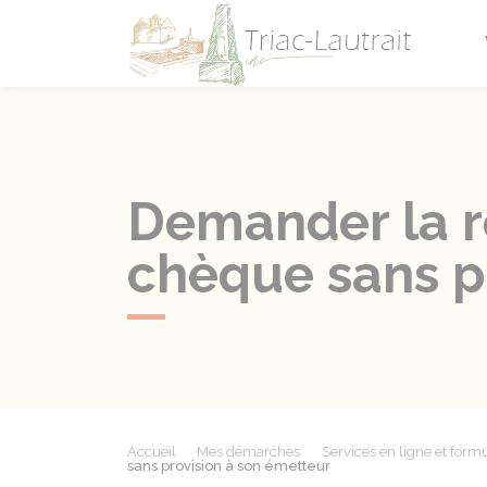
Triac-L
Demander la r
chèque sans p
Accueil
Mes démarches
Services en ligne et formu
sans provision à son émetteur