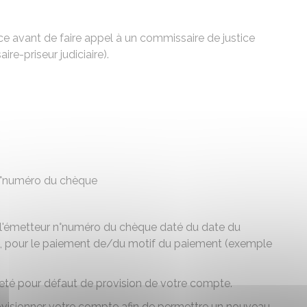
e avant de faire appel à un commissaire de justice
re-priseur judiciaire).
°
numéro du chèque
l'émetteur
n°
numéro du chèque
daté du
date du
, pour le paiement de/du
motif du paiement (exemple
jeté pour défaut de provision de votre compte.
visionner votre compte afin de permettre un nouveau