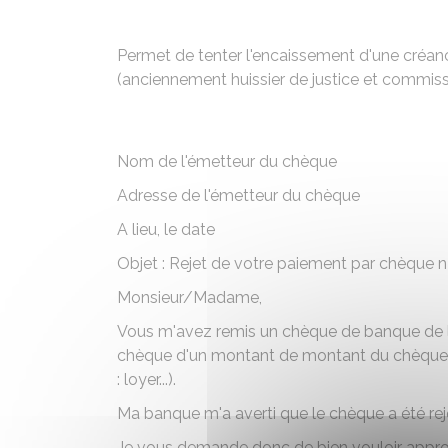
Permet de tenter l'encaissement d'une créanc
(anciennement huissier de justice et commissai
Nom de l'émetteur du chèque
Adresse de l'émetteur du chèque
A
lieu
, le
date
Objet : Rejet de votre paiement par chèque n
Monsieur/Madame
,
Vous m'avez remis un chèque de
banque de 
chèque
d'un montant de
montant du chèque
: loyer...)
.
Ma banque m'a averti que le chèque a été re
Je vous demande donc de bien vouloir appro