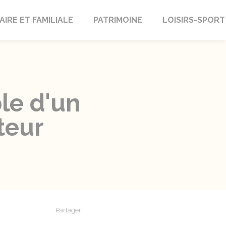
AIRE ET FAMILIALE
PATRIMOINE
LOISIRS-SPORT
le d'un
teur
Partager
Partager sur Facebook
Partager sur X - Twitter
Partager sur Linkedin
Partager par em