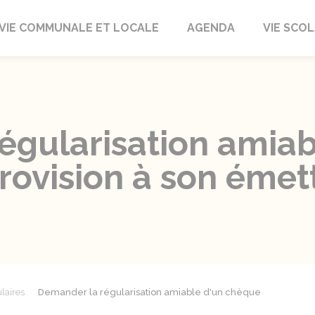
autrait
VIE COMMUNALE ET LOCALE
AGENDA
VIE SCOL
égularisation amiab
rovision à son émet
laires
Demander la régularisation amiable d'un chèque