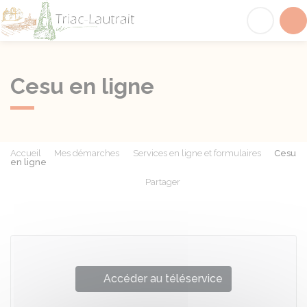
Triac-Lautrait
Acc
Cesu en ligne
Accueil
Mes démarches
Services en ligne et formulaires
Cesu
en ligne
Partager
Partager sur Facebook
Partager sur X - Twit
Partager sur
Par
Accéder au téléservice