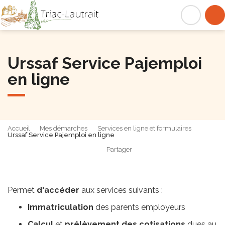
Triac-Lautrait
Acc
Urssaf Service Pajemploi
en ligne
Accueil
Mes démarches
Services en ligne et formulaires
Urssaf Service Pajemploi en ligne
Partager
Partager sur Facebook
Partager sur X - Twit
Partager sur
Par
Permet
d'accéder
aux services suivants :
Immatriculation
des parents employeurs
Calcul
et
prélèvement des cotisations
dues au