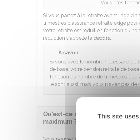
Vous êtes foncti
Si vous partez à la retraite avant l'âge d'
trimestres d'assurance retraite exigé pour a
votre retraite est réduit en fonction du 
réduction s'appelle la
décote
.
À savoir
Si vous avez le nombre nécessaire de tr
de base, votre pension retraite de bas
fonction du nombre de trimestres que 
le sont aussi, mais vous n'avez pas de 
Qu'est-ce qu'une retraite de ba
This site uses
maximum ?
Vous pouvez avoir une retraite de base à t