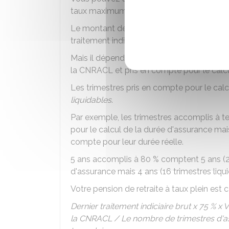
taux maximum possible.
Le montant de votre retraite de base du
traitement indiciaire brut détenu pendant
Mais il dépend aussi de votre nombre de tr
la CNRACL et pris en compte pour le calcu
Les trimestres pris en compte pour le cal
liquidables
.
Par exemple, les trimestres accomplis à t
pour le calcul de la durée d'assurance mais 
compte pour leur durée réelle.
5 ans accomplis à
80 %
comptent 5 ans (20
d'assurance mais 4 ans (16 trimestres liqui
Votre pension de retraite à taux plein est ca
Dernier traitement indiciaire brut x
75 %
x V
la CNRACL / Le nombre de trimestres d'ass