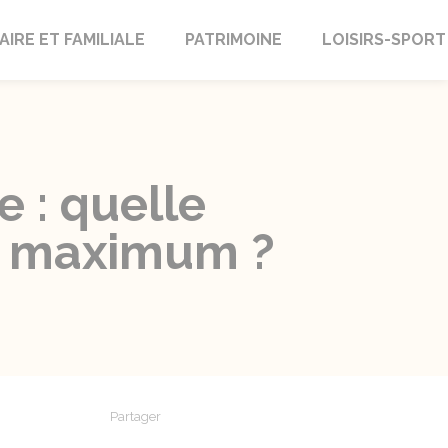
AIRE ET FAMILIALE
PATRIMOINE
LOISIRS-SPORT
e : quelle
ux maximum ?
Partager
Partager sur Facebook
Partager sur X - Twitter
Partager sur Linkedin
Partager par em