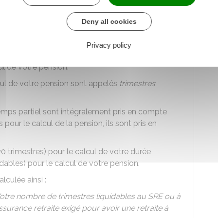
Deny all cookies
 SRE ou de la CNRACL dépend de votre dernier
 au moins 6 mois
Privacy policy
imestres d'assurance retraite validés par le SRE ou
l de votre pension.
cul de votre pension sont appelés
trimestres
emps partiel sont intégralement pris en compte
pour le calcul de la pension, ils sont pris en
 trimestres) pour le calcul de votre durée
dables) pour le calcul de votre pension.
lculée ainsi :
otre nombre de trimestres liquidables au SRE ou à
urance retraite exigé pour avoir une retraite à