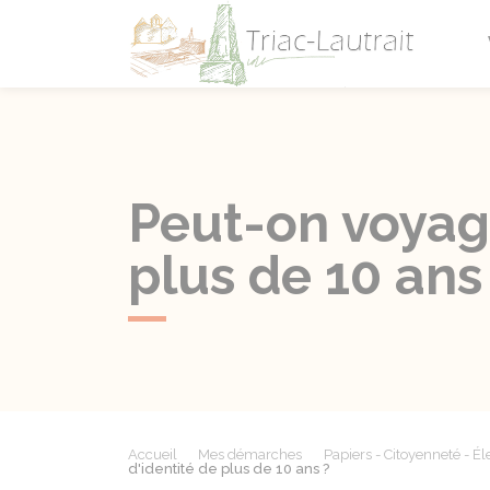
Triac-L
Peut-on voyage
plus de 10 ans
Accueil
Mes démarches
Papiers - Citoyenneté - Él
d'identité de plus de 10 ans ?