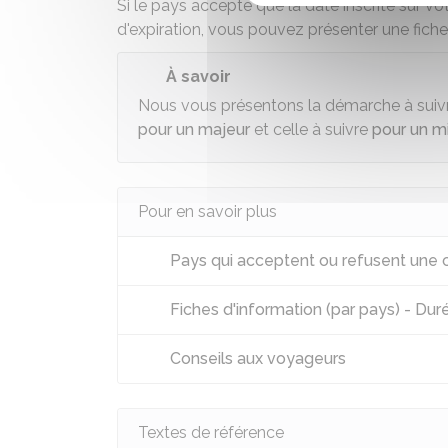
Si le pays accepte que la date inscrite sur vo
d'expiration, vous pouvez présenter une
fich
À savoir
Nous vous présentons la démarche à suiv
pour un majeur
et celle à suivre
pour un m
Pour en savoir plus
Pays qui acceptent ou refusent une ca
Fiches d'information (par pays) - Durée
Conseils aux voyageurs
Textes de référence