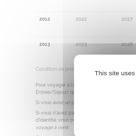
2012
2022
2027
2013
2023
2028
Condition de prolongation automatique
This site uses
Pour voyager à l'étranger, vous devez vérifier 
Entrée/Séjour) quel est le document d'identi
Si vous avez un passeport valide, il est préférab
Si vous n'avez pas de passeport, et que vou
d'identité, vous pouvez demander son renou
voyage à venir
.