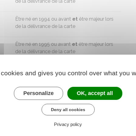
de la délivrance de la carte
Être né en 1994 ou avant
et
être majeur lors
de la délivrance de la carte
Être né en 1995 ou avant
et
être majeur lors
de la délivrance de la carte
 cookies and gives you control over what you w
sur le site
Conseils aux voyageurs
(rubrique
té exigé par le pays où vous vous rendez.
Personalize
OK, accept all
le de l'utiliser.
Deny all cookies
s vous rendez dans un pays qui accepte la carte
vellement anticipé en produisant un
justificatif du
Privacy policy