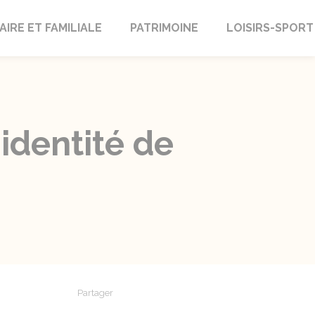
AIRE ET FAMILIALE
PATRIMOINE
LOISIRS-SPORT
identité de
Partager
Partager sur Facebook
Partager sur X - Twitter
Partager sur Linkedin
Partager par em