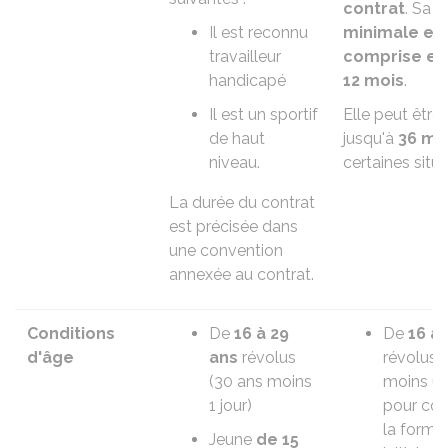
contrat
. Sa
d
Il est reconnu
minimale es
travailleur
comprise ent
handicapé
12 mois
.
Il est un sportif
Elle peut être
de haut
jusqu'à
36 mo
niveau.
certaines situa
La durée du contrat
est précisée dans
une convention
annexée au contrat.
Conditions
De
16 à 29
De
16 à 
d'âge
ans
révolus
révolus 
(30 ans moins
moins un
1 jour)
pour co
la forma
Jeune
de 15