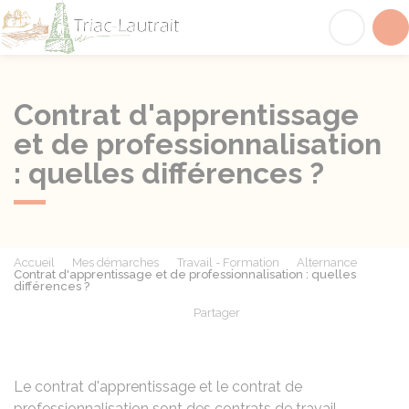
Triac-Lautrait
Acc
Contrat d'apprentissage
et de professionnalisation
: quelles différences ?
Accueil
Mes démarches
Travail - Formation
Alternance
Contrat d'apprentissage et de professionnalisation : quelles
différences ?
Partager
Partager sur Facebook
Partager sur X - Twit
Partager sur
Par
Le
contrat d'apprentissage
et le
contrat de
professionnalisation
sont des contrats de travail