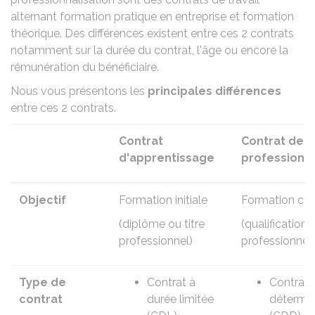
alternant formation pratique en entreprise et formation
théorique. Des différences existent entre ces 2 contrats
notamment sur la durée du contrat, l'âge ou encore la
rémunération du bénéficiaire.
Nous vous présentons les
principales différences
entre ces 2 contrats.
Contrat
Contrat de
d'apprentissage
professionna
Objectif
Formation initiale
Formation con
(diplôme ou titre
(qualification
professionnel)
professionnell
Type de
Contrat à
Contrat 
contrat
durée limitée
détermi