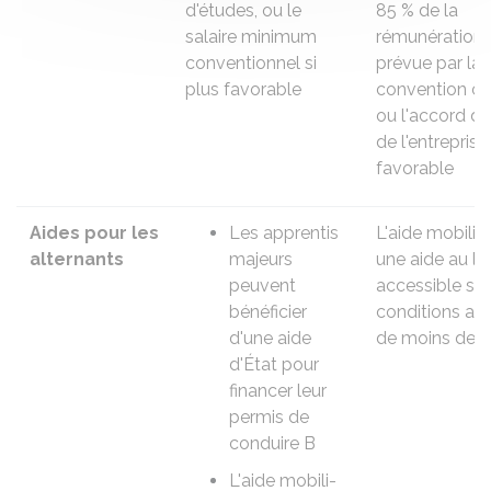
d'études, ou le
85 %
de la
salaire minimum
rémunération 
conventionnel si
prévue par la
plus favorable
convention co
ou l'accord d
de l'entreprise
favorable
Aides pour les
Les apprentis
L'aide mobili-
alternants
majeurs
une aide au l
peuvent
accessible so
bénéficier
conditions au
d'une
aide
de moins de 3
d'État
pour
financer leur
permis de
conduire B
L'aide mobili-