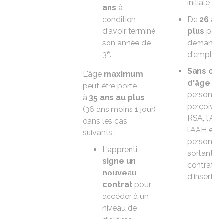
initiale
ans
à
condition
De
26 an
d'avoir terminé
plus
pou
son année de
demand
e
3
.
d'emploi
Sans co
L'âge
maximum
d'âge
po
peut être porté
personne
à
35 ans au plus
perçoive
(36 ans moins 1 jour)
RSA
, l'
A
dans les cas
l'
AAH
et 
suivants :
personn
L'apprenti
sortant 
signe un
contrat 
nouveau
d'inserti
contrat
pour
accéder à un
niveau de