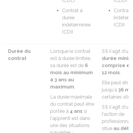
(CDL)
(CDD)
Contrat à
Contrat 
durée
indéterm
indéterminée
(CDI)
(CDI)
Durée du
Lorsque le contrat
S'il s'agit d'un
contrat
est à durée limitée,
durée minim
sa durée est de
6
comprise ent
mois au minimum
12 mois
.
à 3 ans au
Elle peut être
maximum
.
jusqu'à
36 mo
La durée maximale
certaines situa
du contrat peut être
S'il s'agit d'un
portée à
4 ans
si
l'action de
l'apprenti est dans
professionnali
une des situations
situe
au débu
suivantes :