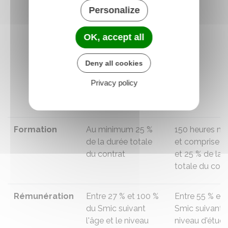
Personalize
Il n'obtient pas
le diplôme ou
le titre
OK, accept all
professionnel
visé
Deny all cookies
(prolongation
Privacy policy
maximum d'1
an).
Formation
Au minimum
25 %
150 heures m
de la durée totale
et comprise e
du contrat
et
25 %
de la 
totale du cont
Rémunération
Entre
27 %
et
100 %
Entre
55 %
et
du
Smic
suivant
Smic
suivant l
l'âge et le niveau
niveau d'étude