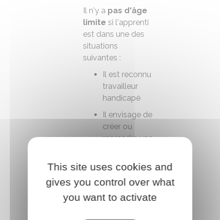
Il n'y a
pas
d'âge
limite
si l'apprenti
est dans une des
situations
suivantes :
Il est reconnu
travailleur
handicapé
Il envisage de
créer ou
reprendre une
entreprise
supposant
This site uses cookies and
l'obtention
gives you control over what
d'un diplôme
you want to activate
Il est un sportif
de haut niveau