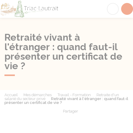
Triac-Lautrait
Acc
Retraité vivant à
l'étranger : quand faut-il
présenter un certificat de
vie ?
Accueil
Mes démarches
Travail - Formation
Retraite d'un
salarié du secteur privé
Retraité vivant à l'étranger : quand faut-il
présenter un certificat de vie ?
Partager
Partager sur Facebook
Partager sur X - Twit
Partager sur
Par