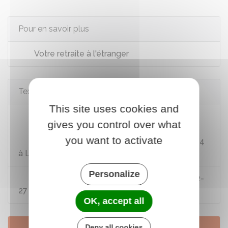
Pour en savoir plus
Votre retraite à l'étranger
Textes de référence
This site uses cookies and
Code civil : article 1983
gives you control over what
you want to activate
Code de la sécurité sociale : articles L161-24
à L 161-24-3
Personalize
Code de la sécurité sociale : articles D161-2-
27 à D161-2-28
OK, accept all
Deny all cookies