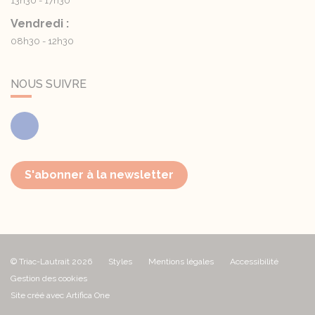
13h30 - 17h30
Vendredi :
08h30 - 12h30
NOUS SUIVRE
Facebook
S'abonner à la newsletter
© Triac-Lautrait 2026
Styles
Mentions légales
Accessibilité
Gestion des cookies
Site créé avec Artifica One