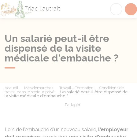
Triac-Lautrait
Acc
Un salarié peut-il être
dispensé de la visite
médicale d'embauche ?
Accueil
Mes démarches
Travail - Formation
Conditions de
travail dans le secteur privé
Un salarié peut-il être dispensé de
la visite médicale d'embauche ?
Partager
Partager sur Facebook
Partager sur X - Twit
Partager sur
Par
Lors de l'embauche d'un nouveau salarié,
l'employeur
doit organiser
, en principe,
une visite d'embauche