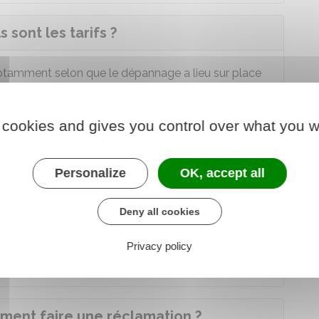
sont les tarifs ?
otamment selon que le dépannage a lieu sur place
nage sur place
 cookies and gives you control over what you w
e avec remorquage
Personalize
OK, accept all
Deny all cookies
hée
dans la
cabine du véhicule
de dépannage.
e dépanneur doit vous remettre une
facture
Privacy policy
t leur prix
.
ment faire une réclamation ?