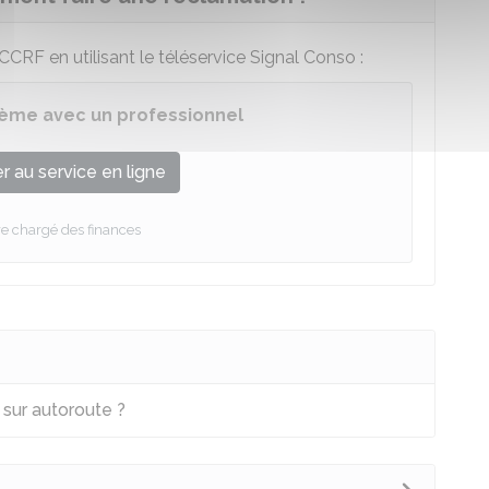
CCRF
en utilisant le téléservice Signal Conso :
blème avec un professionnel
 au service en ligne
re chargé des finances
 sur autoroute ?