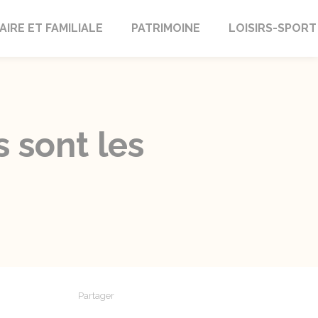
AIRE ET FAMILIALE
PATRIMOINE
LOISIRS-SPORT
 sont les
Partager
Partager sur Facebook
Partager sur X - Twitter
Partager sur Linkedin
Partager par em