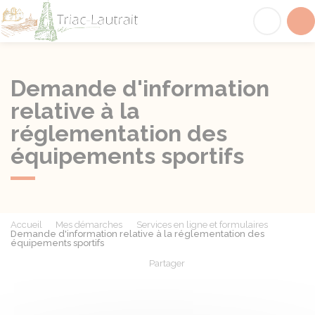
Triac-Lautrait
Acc
Demande d'information
relative à la
réglementation des
équipements sportifs
Accueil
Mes démarches
Services en ligne et formulaires
Demande d'information relative à la réglementation des
équipements sportifs
Partager
Partager sur Facebook
Partager sur X - Twit
Partager sur
Par