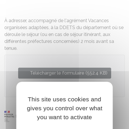
Partager sur Facebook
Partager sur X - Twit
Partager sur
Par
À adresser, accompagné de l'agrément Vacances
organisées adaptées, à la
DDETS
du département où se
déroule le séjour (ou en cas de séjour itinérant, aux
différentes préfectures concernées) 2 mois avant sa
tenue.
Télécharger le formulaire (552.4 KB)
Ministère chargé des affaires sociales
This site uses cookies and
gives you control over what
you want to activate