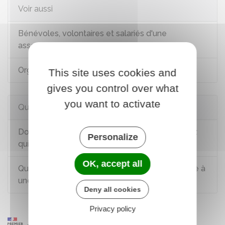
Voir aussi
Bénévoles, volontaires et salariés d'une
association
Organisation d'événements par une association
This site uses cookies and
gives you control over what
you want to activate
Questions ? Réponses !
Dommage causé par un dirigeant d'association :
Personalize
qui est responsable ?
OK, accept all
Que faire face à une association qui s'apparente à
une secte ?
Deny all cookies
Privacy policy