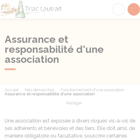
Triac-Lautrait
Acc
Assurance et
responsabilité d'une
association
Accueil
Mes démarches
Fonctionnement d'une association
Assurance et responsabilité d'une association
Partager
Partager sur Facebook
Partager sur X - Twit
Partager sur
Par
Une association est exposée à divers risques vis-à-vis de
ses adhérents et bénévoles et des tiers. Elle doit ainsi, de
manière obligatoire ou facultative, souscrire certaines