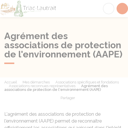
Triac-Lautrait
Acc
Agrément des
associations de protection
de l'environnement (AAPE)
Accueil
Mes démarches
Associations spécifiques et fondations
Associations reconnues représentatives
Agrément des
associations de protection de l'environnement (AAPE)
Partager
Partager sur Facebook
Partager sur X - Twit
Partager sur
Par
L'agrément des associations de protection de
l'environnement (AAPE) permet de reconnaître
officiellement les associations qui agissent dans l'intérêt