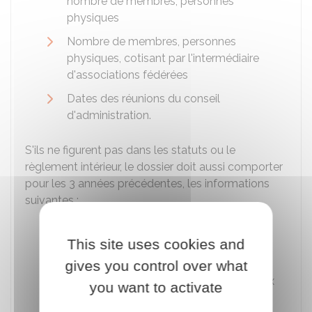
nombre de membres, personnes
physiques
Nombre de membres, personnes
physiques, cotisant par l'intermédiaire
d'associations fédérées
Dates des réunions du conseil
d'administration.
S'ils ne figurent pas dans les statuts ou le
règlement intérieur, le dossier doit aussi comporter
pour les 3 années précédentes, les informations
suivantes :
Conditions permettant l'accès aux
comptes de l'association par tous ses
This site uses cookies and
membres
gives you control over what
Délai de communication permettant aux
you want to activate
membres de prendre connaissance à