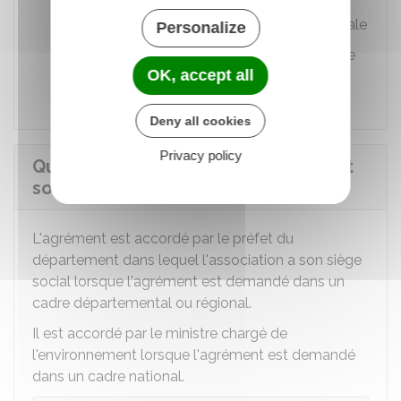
l'avance des documents sur lesquels ils
ont à se prononcer en assemblée générale
Personalize
Conditions de déroulement des votes de
OK, accept all
l'assemblée générale.
Deny all cookies
Privacy policy
Qui accorde l'agrément à une APE et
sous quel délai ?
L'agrément est accordé par le préfet du
département dans lequel l'association a son siège
social lorsque l'agrément est demandé dans un
cadre départemental ou régional.
Il est accordé par le ministre chargé de
l'environnement lorsque l'agrément est demandé
dans un cadre national.